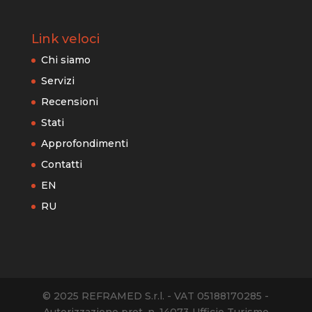
Link veloci
Chi siamo
Servizi
Recensioni
Stati
Approfondimenti
Contatti
EN
RU
© 2025 REFRAMED S.r.l. - VAT 05188170285 -
Autorizzazione prot. n. 14073 Ufficio Turismo