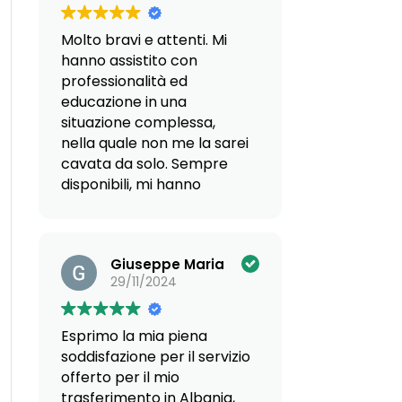
che mi hanno proposto
varie soluzioni abitative ho
Molto bravi e attenti. Mi
riscontrato competenza e
hanno assistito con
serietà.
professionalità ed
Sicuramente confermata
educazione in una
l'impostazione che già
situazione complessa,
avevo rilevato nei vari
nella quale non me la sarei
colloqui online nonché
cavata da solo. Sempre
nell'incontro presso la loro
disponibili, mi hanno
sede.
aiutato in una scelta
Un particolare
davvero delicata per il
ringraziamento al Dott.
futuro.
Valentino Coletto.
Giuseppe Maria
Carla Rota
29/11/2024
Esprimo la mia piena
soddisfazione per il servizio
offerto per il mio
trasferimento in Albania,