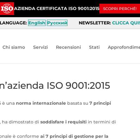
AZIENDA CERTIFICATA ISO 9001:2015
SCOPRI PERCHÉ!
LANGUAGE:
English
Русский
NEWSLETTER:
CLICCA QUI
Chi siamo
Servizi
Recensioni
Stati
Approfondime
un’azienda ISO 9001:2015
15 è una
norma internazionale
basata su
7 principi
a, ha dimostrato di
soddisfare i requisiti
in termini di
sionale è conforme
ai 7 principi di gestione per la