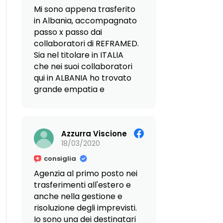
alle Dott.sse Giovanna ed
fornendoci ogni
Mi sono appena trasferito
Enza. Un forte, affettuoso
indicazione utile e
in Albania, accompagnato
abbraccio! Erica.
trasformando quello che
passo x passo dai
sarebbe potuto essere un
collaboratori di REFRAMED.
complicato trasferimento
Sia nel titolare in ITALIA
dall'altra parte del mondo
che nei suoi collaboratori
in un'esperienza semplice
qui in ALBANIA ho trovato
e priva di stress.
grande empatia e
disponibilità ma quello che
La loro grande
mi ha colpito di più sono la
professionalità in materia,
preparazione e
unita a una rete di
Azzurra Viscione
la ricchezza di soluzioni
collaboratori eccellenti in
18/03/2020
propostami durante il mio
loco, ci ha fornito una
viaggio immobiliare. Ora
consiglia
sicurezza impareggiabile.
stanno seguendo per me
Agenzia al primo posto nei
Ma ciò che ci ha colpito
le varie pratiche e rilascio
trasferimenti all'estero e
maggiormente è stata la
permessi e francamente
anche nella gestione e
loro straordinaria
mi sento in ottime mani.
risoluzione degli imprevisti.
disponibilità e il calore
Io sono una dei destinatari