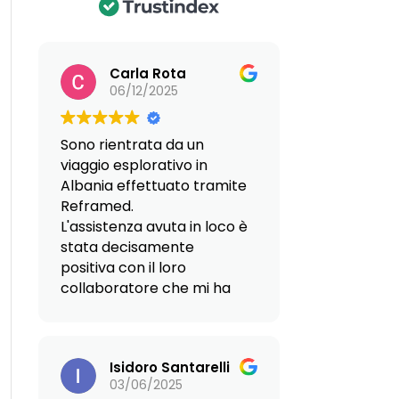
Carla Rota
06/12/2025
Sono rientrata da un
viaggio esplorativo in
Albania effettuato tramite
Reframed.
L'assistenza avuta in loco è
stata decisamente
positiva con il loro
collaboratore che mi ha
fatto da guida,
particolarmente affidabile
e professionale.
Isidoro Santarelli
Anche nelle persone
03/06/2025
dell'Agenzia Immobiliare