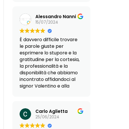
umano, fanno sì che si
possa parlare di agenzia al
Alessandro Nanni
top. Nello specifico, io
15/07/2024
partivo da sola per
Hammamet, non sapendo
il francese, e senza alcun
È davvero difficile trovare
aggancio in loco.
le parole giuste per
Reframed mi ha
esprimere lo stupore e la
pazientemente indirizzato
gratitudine per la cortesia,
e guidato in tutte le fasi
la professionalità e la
dell’impresa, dalle
disponibilità che abbiamo
complicazioni
incontrato affidandoci al
burocratiche alle difficoltà
signor Valentino e alla
della sistemazione in loco,
signora Giovanna. Sin dal
affidandomi alla loro
primo contatto, ci hanno
estesa rete di contatti,
supportato con una
persone esperte, gentili e
Carlo Aglietta
dedizione straordinaria nel
super disponibili. Grazie
25/06/2024
nostro progetto di
allora al Dott.Valentino,
trasferirci in Paraguay,