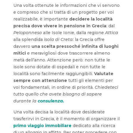
Una volta ottenute le informazioni che vi servono
e compreso che si tratta di un progetto per voi
realizzabile, è importante
decidere la località
precisa dove vivere in pensione in Grecia
: dal
Peloponneso
alle Isole Ionie, dalla regione
Attica
alla splendida
isola di Creta:
la Grecia offre
davvero
una scelta pressoché infinita di luoghi
mitici
e meravigliosi dove trascorrere almeno
metà dell’anno. Attenzione però: non tutte le
isole sono dotate di ospedali e non tutte le
località sono facilmente raggiungibili.
Valutate
sempre con attenzione
tutti gli elementi per
voi fondamentali, in ordine di priorità.
Chiedeteci
tutto quello che avete bisogno di sapere
durante la
consulenza.
Una volta decisa la località dove desiderate
trasferirvi in Grecia, è il momento di organizzare il
primo viaggio immobiliare
dedicato alla ricerca
di un alloggio in affitto. Per poter procedere con