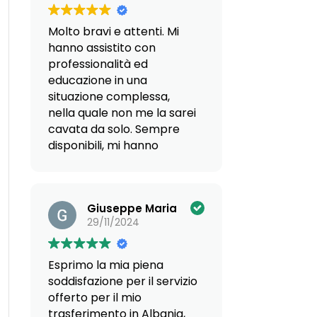
che mi hanno proposto
varie soluzioni abitative ho
Molto bravi e attenti. Mi
riscontrato competenza e
hanno assistito con
serietà.
professionalità ed
Sicuramente confermata
educazione in una
l'impostazione che già
situazione complessa,
avevo rilevato nei vari
nella quale non me la sarei
colloqui online nonché
cavata da solo. Sempre
nell'incontro presso la loro
disponibili, mi hanno
sede.
aiutato in una scelta
Un particolare
davvero delicata per il
ringraziamento al Dott.
futuro.
Valentino Coletto.
Giuseppe Maria
Carla Rota
29/11/2024
Esprimo la mia piena
soddisfazione per il servizio
offerto per il mio
trasferimento in Albania,