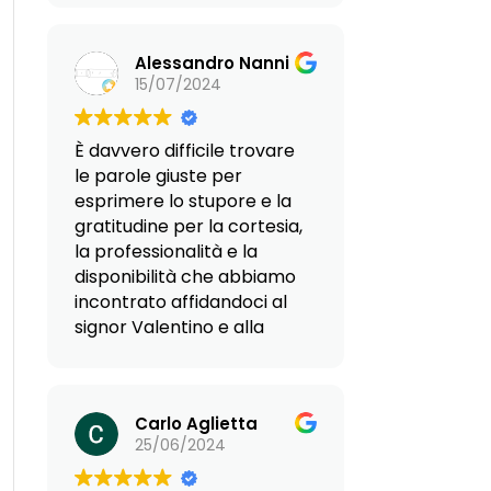
umano, fanno sì che si
possa parlare di agenzia al
Alessandro Nanni
top. Nello specifico, io
15/07/2024
partivo da sola per
Hammamet, non sapendo
il francese, e senza alcun
È davvero difficile trovare
aggancio in loco.
le parole giuste per
Reframed mi ha
esprimere lo stupore e la
pazientemente indirizzato
gratitudine per la cortesia,
e guidato in tutte le fasi
la professionalità e la
dell’impresa, dalle
disponibilità che abbiamo
complicazioni
incontrato affidandoci al
burocratiche alle difficoltà
signor Valentino e alla
della sistemazione in loco,
signora Giovanna. Sin dal
affidandomi alla loro
primo contatto, ci hanno
estesa rete di contatti,
supportato con una
persone esperte, gentili e
Carlo Aglietta
dedizione straordinaria nel
super disponibili. Grazie
25/06/2024
nostro progetto di
allora al Dott.Valentino,
trasferirci in Paraguay,