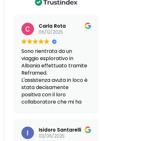
Carla Rota
06/12/2025
Sono rientrata da un
viaggio esplorativo in
Albania effettuato tramite
Reframed.
L'assistenza avuta in loco è
stata decisamente
positiva con il loro
collaboratore che mi ha
fatto da guida,
particolarmente affidabile
e professionale.
Isidoro Santarelli
Anche nelle persone
03/06/2025
dell'Agenzia Immobiliare