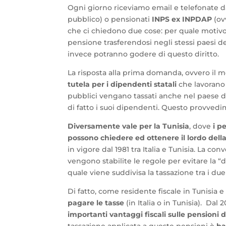
Ogni giorno riceviamo email e telefonate 
pubblico) o pensionati
INPS ex INPDAP
(ov
che ci chiedono due cose: per quale motivo 
pensione trasferendosi negli stessi paesi de
invece potranno godere di questo diritto.
La risposta alla prima domanda, ovvero il m
tutela per i dipendenti statali
che lavorano a
pubblici vengano tassati anche nel paese di 
di fatto i suoi dipendenti. Questo provve
Diversamente vale per la Tunisia
, dove
i p
possono chiedere ed ottenere il lordo dell
in vigore dal 1981 tra Italia e Tunisia. La co
vengono stabilite le regole per evitare la “
quale viene suddivisa la tassazione tra i due 
Di fatto, come residente fiscale in Tunisia e
pagare le tasse
(in Italia o in Tunisia). Dal
importanti vantaggi fiscali sulle pensioni d
tassazione applicata a queste pensioni è
ba