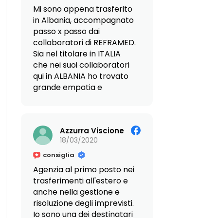
alle Dott.sse Giovanna ed
fornendoci ogni
Mi sono appena trasferito
Enza. Un forte, affettuoso
indicazione utile e
in Albania, accompagnato
abbraccio! Erica.
trasformando quello che
passo x passo dai
sarebbe potuto essere un
collaboratori di REFRAMED.
complicato trasferimento
Sia nel titolare in ITALIA
dall'altra parte del mondo
che nei suoi collaboratori
in un'esperienza semplice
qui in ALBANIA ho trovato
e priva di stress.
grande empatia e
disponibilità ma quello che
La loro grande
mi ha colpito di più sono la
professionalità in materia,
preparazione e
unita a una rete di
Azzurra Viscione
la ricchezza di soluzioni
collaboratori eccellenti in
18/03/2020
propostami durante il mio
loco, ci ha fornito una
viaggio immobiliare. Ora
consiglia
sicurezza impareggiabile.
stanno seguendo per me
Agenzia al primo posto nei
Ma ciò che ci ha colpito
le varie pratiche e rilascio
trasferimenti all'estero e
maggiormente è stata la
permessi e francamente
anche nella gestione e
loro straordinaria
mi sento in ottime mani.
risoluzione degli imprevisti.
disponibilità e il calore
Io sono una dei destinatari