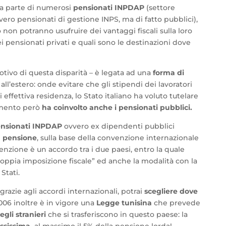
da parte di numerosi
pensionati INPDAP
(settore
vero pensionati di gestione INPS, ma di fatto pubblici),
non potranno usufruire dei vantaggi fiscali sulla loro
i pensionati privati e quali sono le destinazioni dove
otivo di questa disparità – è legata ad una
forma di
ll’estero: onde evitare che gli stipendi dei lavoratori
effettiva residenza, lo Stato italiano ha voluto tutelare
dimento però
ha coinvolto anche i pensionati pubblici.
ensionati INPDAP
ovvero ex dipendenti pubblici
a pensione
, sulla base della convenzione internazionale
nvenzione è un accordo tra i due paesi, entro la quale
doppia imposizione fiscale” ed anche la modalità con la
Stati.
 grazie agli accordi internazionali, potrai
scegliere dove
 2006 inoltre è in vigore una
Legge tunisina
che prevede
egli stranieri
che si trasferiscono in questo paese: la
ssissima,
al massimo il 5% della pensione lorda!