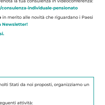
prenota la tua consulenza in videoconferenza:
l/consulenza-individuale-pensionato
o
in merito alle novità che riguardano i Paesi
tra Newsletter!
si.
olti Stati da noi proposti, organizziamo un
guenti attività: