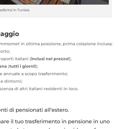
asferirsi in Tunisia
iaggio
ammamet
in ottima posizione, prima colazione inclusa;
orto;
roporti italiani (
inclusi nel prezzo!
);
mana
(
tutti i giorni!
);
ne annuale a scopo trasferimento;
 dintorni;
cenza di altri italiani residenti in loco.
ti di pensionati all’estero.
re il tuo trasferimento in pensione in uno