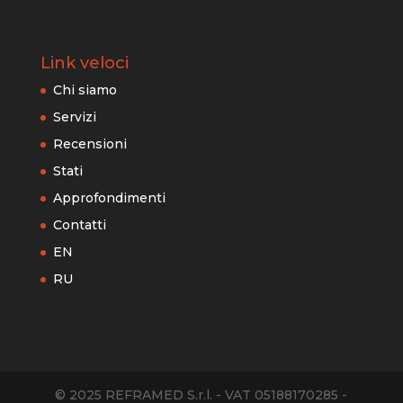
Link veloci
Chi siamo
Servizi
Recensioni
Stati
Approfondimenti
Contatti
EN
RU
© 2025 REFRAMED S.r.l. - VAT 05188170285 -