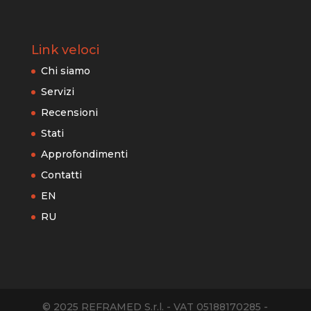
Link veloci
Chi siamo
Servizi
Recensioni
Stati
Approfondimenti
Contatti
EN
RU
© 2025 REFRAMED S.r.l. - VAT 05188170285 -