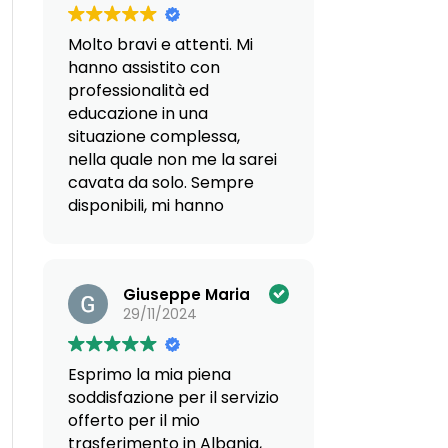
che mi hanno proposto
varie soluzioni abitative ho
Molto bravi e attenti. Mi
riscontrato competenza e
hanno assistito con
serietà.
professionalità ed
Sicuramente confermata
educazione in una
l'impostazione che già
situazione complessa,
avevo rilevato nei vari
nella quale non me la sarei
colloqui online nonché
cavata da solo. Sempre
nell'incontro presso la loro
disponibili, mi hanno
sede.
aiutato in una scelta
Un particolare
davvero delicata per il
ringraziamento al Dott.
futuro.
Valentino Coletto.
Giuseppe Maria
Carla Rota
29/11/2024
Esprimo la mia piena
soddisfazione per il servizio
offerto per il mio
trasferimento in Albania,