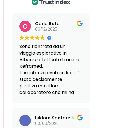
Carla Rota
06/12/2025
Sono rientrata da un
viaggio esplorativo in
Albania effettuato tramite
Reframed.
L'assistenza avuta in loco è
stata decisamente
positiva con il loro
collaboratore che mi ha
fatto da guida,
particolarmente affidabile
e professionale.
Isidoro Santarelli
Anche nelle persone
03/06/2025
dell'Agenzia Immobiliare