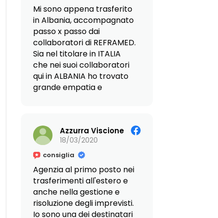
alle Dott.sse Giovanna ed
fornendoci ogni
Mi sono appena trasferito
Enza. Un forte, affettuoso
indicazione utile e
in Albania, accompagnato
abbraccio! Erica.
trasformando quello che
passo x passo dai
sarebbe potuto essere un
collaboratori di REFRAMED.
complicato trasferimento
Sia nel titolare in ITALIA
dall'altra parte del mondo
che nei suoi collaboratori
in un'esperienza semplice
qui in ALBANIA ho trovato
e priva di stress.
grande empatia e
disponibilità ma quello che
La loro grande
mi ha colpito di più sono la
professionalità in materia,
preparazione e
unita a una rete di
Azzurra Viscione
la ricchezza di soluzioni
collaboratori eccellenti in
18/03/2020
propostami durante il mio
loco, ci ha fornito una
viaggio immobiliare. Ora
consiglia
sicurezza impareggiabile.
stanno seguendo per me
Agenzia al primo posto nei
Ma ciò che ci ha colpito
le varie pratiche e rilascio
trasferimenti all'estero e
maggiormente è stata la
permessi e francamente
anche nella gestione e
loro straordinaria
mi sento in ottime mani.
risoluzione degli imprevisti.
disponibilità e il calore
Io sono una dei destinatari