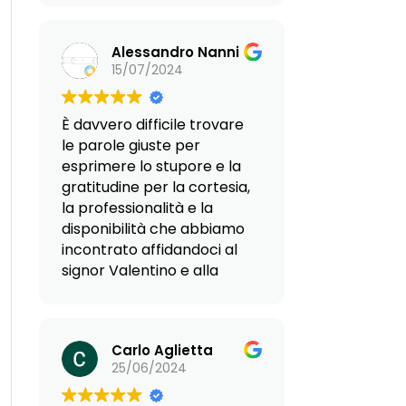
umano, fanno sì che si
possa parlare di agenzia al
Alessandro Nanni
top. Nello specifico, io
15/07/2024
partivo da sola per
Hammamet, non sapendo
il francese, e senza alcun
È davvero difficile trovare
aggancio in loco.
le parole giuste per
Reframed mi ha
esprimere lo stupore e la
pazientemente indirizzato
gratitudine per la cortesia,
e guidato in tutte le fasi
la professionalità e la
dell’impresa, dalle
disponibilità che abbiamo
complicazioni
incontrato affidandoci al
burocratiche alle difficoltà
signor Valentino e alla
della sistemazione in loco,
signora Giovanna. Sin dal
affidandomi alla loro
primo contatto, ci hanno
estesa rete di contatti,
supportato con una
persone esperte, gentili e
Carlo Aglietta
dedizione straordinaria nel
super disponibili. Grazie
25/06/2024
nostro progetto di
allora al Dott.Valentino,
trasferirci in Paraguay,