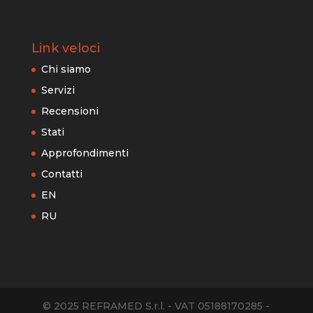
Link veloci
Chi siamo
Servizi
Recensioni
Stati
Approfondimenti
Contatti
EN
RU
© 2025 REFRAMED S.r.l. - VAT 05188170285 -