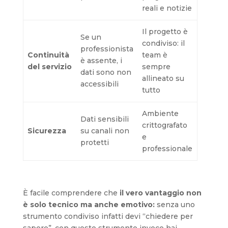
reali e notizie
Il progetto è
Se un
condiviso: il
professionista
Continuità
team è
è assente, i
del servizio
sempre
dati sono non
allineato su
accessibili
tutto
Ambiente
Dati sensibili
crittografato
Sicurezza
su canali non
e
protetti
professionale
È facile comprendere che
il vero vantaggio non
è solo tecnico ma anche emotivo:
senza uno
strumento condiviso infatti devi “chiedere per
sapere”, con questo strumento invece hai