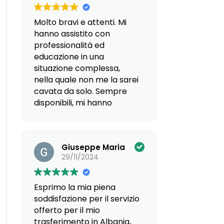
che mi hanno proposto
varie soluzioni abitative ho
Molto bravi e attenti. Mi
riscontrato competenza e
hanno assistito con
serietà.
professionalità ed
Sicuramente confermata
educazione in una
l'impostazione che già
situazione complessa,
avevo rilevato nei vari
nella quale non me la sarei
colloqui online nonché
cavata da solo. Sempre
nell'incontro presso la loro
disponibili, mi hanno
sede.
aiutato in una scelta
Un particolare
davvero delicata per il
ringraziamento al Dott.
futuro.
Valentino Coletto.
Giuseppe Maria
Carla Rota
29/11/2024
Esprimo la mia piena
soddisfazione per il servizio
offerto per il mio
trasferimento in Albania,