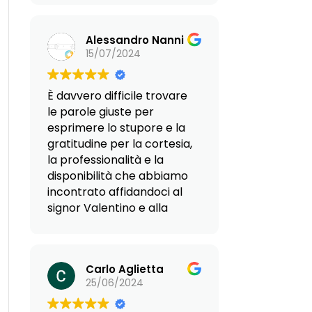
umano, fanno sì che si
possa parlare di agenzia al
Alessandro Nanni
top. Nello specifico, io
15/07/2024
partivo da sola per
Hammamet, non sapendo
il francese, e senza alcun
È davvero difficile trovare
aggancio in loco.
le parole giuste per
Reframed mi ha
esprimere lo stupore e la
pazientemente indirizzato
gratitudine per la cortesia,
e guidato in tutte le fasi
la professionalità e la
dell’impresa, dalle
disponibilità che abbiamo
complicazioni
incontrato affidandoci al
burocratiche alle difficoltà
signor Valentino e alla
della sistemazione in loco,
signora Giovanna. Sin dal
affidandomi alla loro
primo contatto, ci hanno
estesa rete di contatti,
supportato con una
persone esperte, gentili e
Carlo Aglietta
dedizione straordinaria nel
super disponibili. Grazie
25/06/2024
nostro progetto di
allora al Dott.Valentino,
trasferirci in Paraguay,