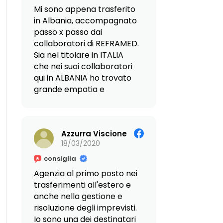
alle Dott.sse Giovanna ed
fornendoci ogni
Mi sono appena trasferito
Enza. Un forte, affettuoso
indicazione utile e
in Albania, accompagnato
abbraccio! Erica.
trasformando quello che
passo x passo dai
sarebbe potuto essere un
collaboratori di REFRAMED.
complicato trasferimento
Sia nel titolare in ITALIA
dall'altra parte del mondo
che nei suoi collaboratori
in un'esperienza semplice
qui in ALBANIA ho trovato
e priva di stress.
grande empatia e
disponibilità ma quello che
La loro grande
mi ha colpito di più sono la
professionalità in materia,
preparazione e
unita a una rete di
Azzurra Viscione
la ricchezza di soluzioni
collaboratori eccellenti in
18/03/2020
propostami durante il mio
loco, ci ha fornito una
viaggio immobiliare. Ora
consiglia
sicurezza impareggiabile.
stanno seguendo per me
Agenzia al primo posto nei
Ma ciò che ci ha colpito
le varie pratiche e rilascio
trasferimenti all'estero e
maggiormente è stata la
permessi e francamente
anche nella gestione e
loro straordinaria
mi sento in ottime mani.
risoluzione degli imprevisti.
disponibilità e il calore
Io sono una dei destinatari