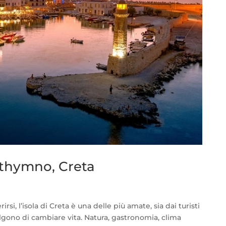
ethymno, Creta
irsi, l’isola di Creta è una delle più amate, sia dai turisti
elgono di cambiare vita. Natura, gastronomia, clima