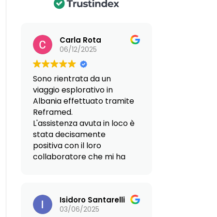
Carla Rota
06/12/2025
Sono rientrata da un
viaggio esplorativo in
Albania effettuato tramite
Reframed.
L'assistenza avuta in loco è
stata decisamente
positiva con il loro
collaboratore che mi ha
fatto da guida,
particolarmente affidabile
e professionale.
Isidoro Santarelli
Anche nelle persone
03/06/2025
dell'Agenzia Immobiliare