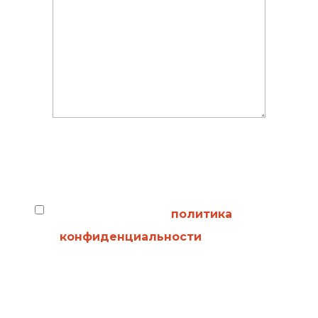
политика
конфиденциальности
(Обязательно)
Я прочитал
политика
конфиденциальности
и выражаю
свое согласие на обработку моих
персональных данных для указанных в
них целей