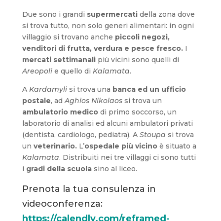
Due sono i grandi
supermercati
della zona dove
si trova tutto, non solo generi alimentari: in ogni
villaggio si trovano anche
piccoli negozi,
venditori di frutta, verdura e pesce fresco.
I
mercati settimanali
più vicini sono quelli di
Areopoli
e quello di
Kalamata
.
A
Kardamyli
si trova una
banca ed un ufficio
postale
, ad
Aghios Nikolaos
si trova un
ambulatorio medico
di primo soccorso, un
laboratorio di analisi ed alcuni ambulatori privati
(dentista, cardiologo, pediatra). A
Stoupa
si trova
un
veterinario.
L’
ospedale più vicino
è situato a
Kalamata
. Distribuiti nei tre villaggi ci sono tutti
i
gradi della scuola
sino al liceo.
Prenota la tua consulenza in
videoconferenza:
https://calendly.com/reframed-