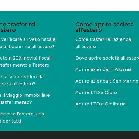
e trasferirsi
Come aprire società
estero
all’estero
verificare a livello fiscale
Come trasferire l’azienda
 di trasferirsi all’estero?
all’estero
to n.209: novità fiscali
Dove aprire società all’ester
rasferimento all’estero
Aprire azienda in Albania
 si fa a prendere la
Aprire azienda a San Marino
denza all’estero?
Aprire LTD a Cipro
 il viaggio immobiliare
trasferimento?
Aprire LTD a Gibilterra
erirsi all’estero: una
 per tutti