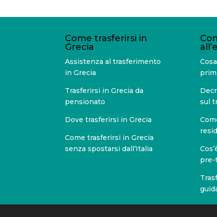
Come trasferirsi in
Com
Grecia
all’
Assistenza al trasferimento
Cosa 
in Grecia
prima
Trasferirsi in Grecia da
Decre
pensionato
sul t
Dove trasferirsi in Grecia
Come
resi
Come trasferirsi in Grecia
senza spostarsi dall’Italia
Cos’è
pre-
Trasf
guida